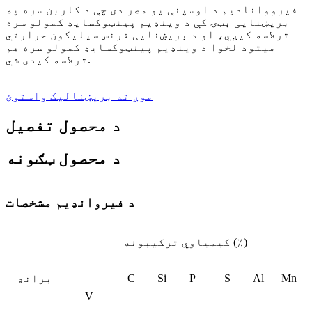
فیرووانادیم د اوسپنې یو مصر دی چې د کاربن سره په
بریښنایی بټۍ کې د وینډیم پینټوکسایډ کمولو سره
ترلاسه کیږي، او د بریښنایی فرنس سیلیکون حرارتي
میتود لخوا د وینډیم پینټوکسایډ کمولو سره هم
ترلاسه کیدی شي.
موږ ته بریښنالیک واستوئ
د محصول تفصیل
د محصول ټګونه
د فیروانډیم مشخصات
کیمیاوي ترکیبونه (٪)
Mn
Al
S
P
Si
C
برانډ
V