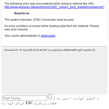
د لټون لپاره انټر یا د
تړلو لپاره ESC فشار ورکړئ