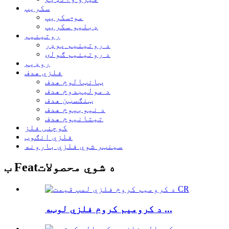
سکریپ
مو-سکریپ
ډبلیو سکریپ
روتینیم
د روتینیم پوډر
د روتینیم ګولۍ
روډیم
فلزي هدف
ټانټالوم هدف
د مولیبدوم هدف
ټنګسټن هدف
د نیوبیوم هدف
تیتانیوم هدف
کوچنی فلز
فلزي انګوټ
سینټر شوي فلزي بارونه
ب Featه شوي محصولات
د کرومیم کروم فلزي لوټه ...