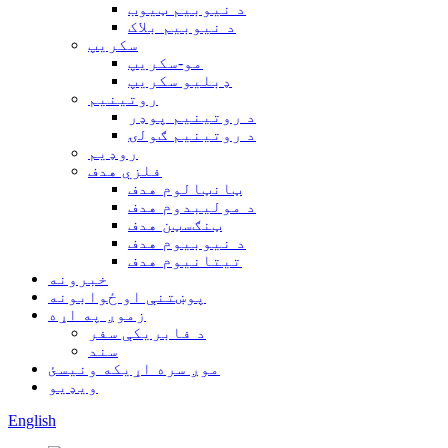
د نیوبیم ټیوب
د نیوبیم بلاک
سکریپ
مو-سکریپ
ډبلیو سکریپ
روتینیم
د روتینیم پوډر
د روتینیم ګولۍ
روډیم
فلزي هدف
ټانټالوم هدف
د مولیبدوم هدف
ټنګسټن هدف
د نیوبیوم هدف
تیتانیوم هدف
خبرونه
پوښتنې او ځوابونه
زموږ په اړه
د فابریکې سفر
سند
موږ سره اړیکه ونیسئ
ویډیو
English