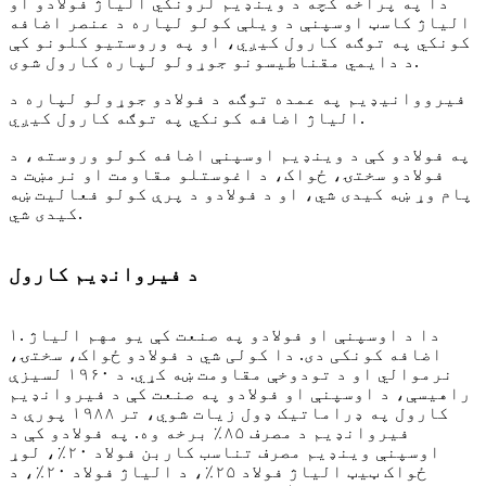
دا په پراخه کچه د وینډیم لرونکي الیاژ فولادو او
الیاژ کاسټ اوسپنې د ویلې کولو لپاره د عنصر اضافه
کونکي په توګه کارول کیږي، او په وروستیو کلونو کې
د دایمي مقناطیسونو جوړولو لپاره کارول شوی.
فیرووانیډیم په عمده توګه د فولادو جوړولو لپاره د
الیاژ اضافه کونکي په توګه کارول کیږي.
په فولادو کې د وینډیم اوسپنې اضافه کولو وروسته، د
فولادو سختۍ، ځواک، د اغوستلو مقاومت او نرمښت د
پام وړ ښه کیدی شي، او د فولادو د پرې کولو فعالیت ښه
کیدی شي.
د فیروانډیم کارول
۱. دا د اوسپنې او فولادو په صنعت کې یو مهم الیاژ
اضافه کونکی دی. دا کولی شي د فولادو ځواک، سختۍ،
نرموالي او د تودوخې مقاومت ښه کړي. د ۱۹۶۰ لسیزې
راهیسې، د اوسپنې او فولادو په صنعت کې د فیروانډیم
کارول په ډراماتیک ډول زیات شوي، تر ۱۹۸۸ پورې د
فیروانډیم د مصرف ۸۵٪ برخه وه. په فولادو کې د
اوسپنې وینډیم مصرف تناسب کاربن فولاد ۲۰٪، لوړ
ځواک ټیټ الیاژ فولاد ۲۵٪، د الیاژ فولاد ۲۰٪، د