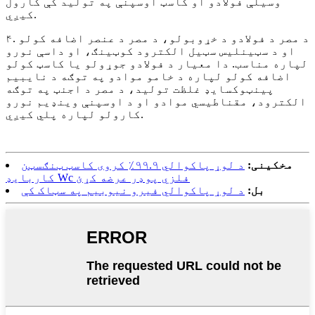
وسیلې فولادو او کاسټ اوسپنې په تولید کې کارول
کیږي.
۴. د مصر د فولادو د خړوبولو، د مصر د عنصر اضافه کولو
او د سټینلیس سټیل الکترود کوټینګ، او داسې نورو
لپاره مناسب. دا معیار د فولادو جوړولو یا کاسټ کولو
اضافه کولو لپاره د خامو موادو په توګه د نایبیم
پینټوکسایډ غلظت تولید، د مصر د اجنټ په توګه
الکترود، مقناطیسي موادو او د اوسپنې وینډیم نورو
کارولو لپاره پلي کیږي.
مخکینی:
د لوړ پاکوالي ۹۹.۹٪ کروی کاسټ ټنګسټن
کاربایډ Wc فلزي پوډر عرضه کړئ
بل:
د لوړ پاکوالي فیرو نیوبیم په سټاک کې