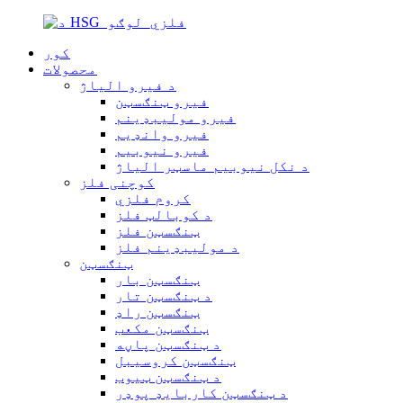
کور
محصولات
د فیرو الیاژ
فیرو ټنګسټن
فیرو مولیبډینم
فیرو وانډیم
فیرو نیوبیم
د نکل نیوبیم ماسټر الیاژ
کوچنی فلز
کروم فلزي
د کوبالټ فلز
ټنګسټن فلز
د مولیبډینم فلز
ټنګسټن
ټنګسټن بار
د ټنګسټن تار
ټنګسټن راډ
ټنګسټن مکعب
د ټنګسټن پاڼه
ټنګسټن کروسیبل
د ټنګسټن ټیوب
د ټنګسټن کاربایډ پوډر