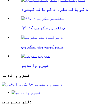
د کوبالټ فلز، د کوبالټ کیتوډ
۹۹.۰٪ ټنګسټن سکریپ
د مولیبډینم سکریپ
فیرو وانډیم
فیرو وانډیم
لنډ معلومات: