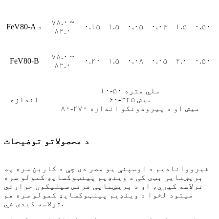
۷۸.۰ ~
۰.۵۰
۱.۵
۰.۰۴
۰.۰۵
۱.۵
۰.۱۵
FeV80-A د
۸۲.۰
۷۸.۰ ~
FeV80-B
۰.۲۰
۱.۵
۰.۰۸
۰.۰۵
۲.۰
۰.۵۰
۸۲.۰
۱۰-۵۰ ملي متره
۶۰-۳۲۵ میش
اندازه
۸۰-۲۷۰ میش او د پیرودونکو اندازه
د محصولاتو توضیحات
فیرووانادیم د اوسپنې یو مصر دی چې د کاربن سره په
بریښنایی بټۍ کې د وینډیم پینټوکسایډ کمولو سره
ترلاسه کیږي، او د بریښنایی فرنس سیلیکون حرارتي
میتود لخوا د وینډیم پینټوکسایډ کمولو سره هم
ترلاسه کیدی شي.