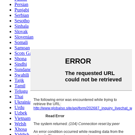
Persian
Punjabi
Serbian
Sesotho
Sinhala
Slovak
Slovenian
Somali
Samoan
Scots Gaelic
Shona
Sindhi
Sundanese
Swahili
Tajik
Tamil
Telugu
Thai
Ukrainian
Urdu
Uzbek
Vietnamese
Welsh
Xhosa
Yiddish