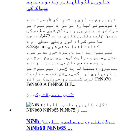
د لوړ پاکوالي فیرو نیوبیم په
سټاک کې
نیوبیوم - د لوی راتلونکي ظرفیت سره
د نوښتونو لپاره یو مواد نیوبیوم یو
سپک خړ فلز دی چې په پالش شوي سطحو کې
سپین ځلیدونکی ښکاري. دا د 2,477 درجو
سانتي ګراد لوړ ویلې نقطې او د
8.58g/cm³ کثافت لخوا مشخص شوی.
نیوبیوم په اسانۍ سره جوړیدلی شي،
حتی په ټیټ حرارت کې. نیوبیوم نرم دی
او په طبیعي کان کې د ټنټالم سره
پیښیږي. د ټنټالم په څیر، نیوبیوم هم
د کیمیاوي او اکسیډیشن غوره مقاومت
لري. کیمیاوي جوړښت٪ برانډ FeNb70
FeNb60-A FeNb60-B F...
>
نور محصولات وګورئ
NiNb نیکل نایوبیم ماسټر الیاژ
NiNb60 NiNb65 ...