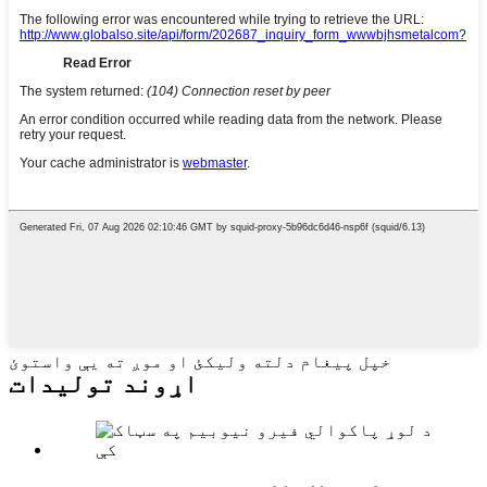
خپل پیغام دلته ولیکئ او موږ ته یې واستوئ
اړوند توليدات