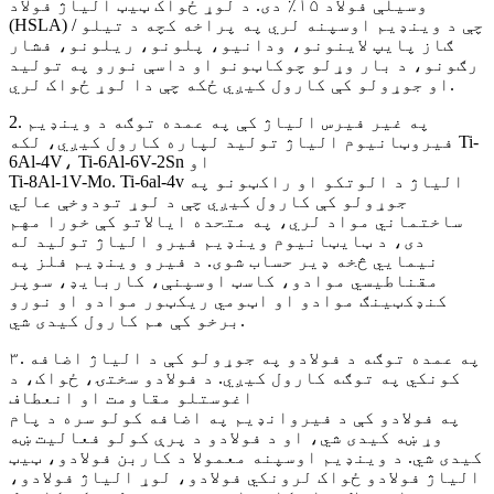
وسیلې فولاد ۱۵٪ دی. د لوړ ځواک ټیټ الیاژ فولاد
(HSLA) چې د وینډیم اوسپنه لري په پراخه کچه د تیلو /
ګاز پایپ لاینونو، ودانیو، پلونو، ریلونو، فشار
رګونو، د بار وړلو چوکاټونو او داسې نورو په تولید
او جوړولو کې کارول کیږي ځکه چې دا لوړ ځواک لري.
2. په غیر فیرس الیاژ کې په عمده توګه د وینډیم
فیروټانیوم الیاژ تولید لپاره کارول کیږي، لکه Ti-
6Al-4V، Ti-6Al-6V-2Sn او
Ti-8Al-1V-Mo. Ti-6al-4v الیاژ د الوتکو او راکټونو په
جوړولو کې کارول کیږي چې د لوړ تودوخې عالي
ساختماني مواد لري، په متحده ایالاتو کې خورا مهم
دی، د ټایټانیوم وینډیم فیرو الیاژ تولید له
نیمایي څخه ډیر حساب شوی. د فیرو وینډیم فلز په
مقناطیسي موادو، کاسټ اوسپنې، کاربایډ، سوپر
کنډکټینګ موادو او اټومي ریکټور موادو او نورو
برخو کې هم کارول کیدی شي.
۳. په عمده توګه د فولادو په جوړولو کې د الیاژ اضافه
کونکي په توګه کارول کیږي. د فولادو سختۍ، ځواک، د
اغوستلو مقاومت او انعطاف
په فولادو کې د فیروانډیم په اضافه کولو سره د پام
وړ ښه کیدی شي، او د فولادو د پرې کولو فعالیت ښه
کیدی شي. د وینډیم اوسپنه معمولا د کاربن فولادو، ټیټ
الیاژ فولادو ځواک لرونکي فولادو، لوړ الیاژ فولادو،