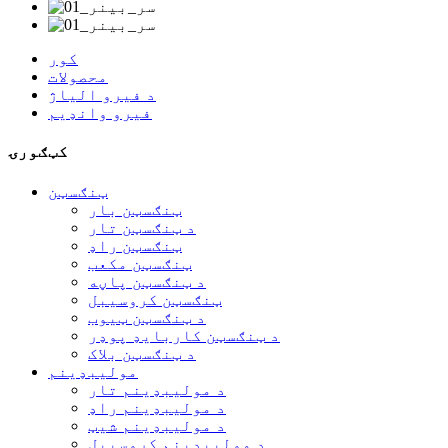
کور
محصولات
د فیرو الیاژ
فیرو وانډیم
کټګورۍ
ټنګسټن
ټنګسټن بار
د ټنګسټن تار
ټنګسټن راډ
ټنګسټن مکعب
د ټنګسټن پاڼه
ټنګسټن کروسیبل
د ټنګسټن ټیوب
د ټنګسټن کاربایډ پوډر
د ټنګسټن بلاک
مولیبډینم
د مولیبډینم تار
د مولیبډینم راډ
د مولیبډینم شیټ
د مولیبډینم کروسیبل