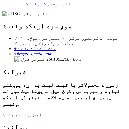
>
نور محصولات وګورئ
موږ سره اړیکه ونیسئ
۷۰۱ کوټه، د کونلون مرکز، ۹ نمبر فوی کوڅه،
فنګتای ولسوالی، بیجینګ
+۸۶ ۱۵۰۱۰۶۳۲۶۸۷
sales@hsgmetal.com
د 86-15010632687 معرفي کول
خبرلیک
زموږ د محصولاتو یا قیمت لیست په اړه پوښتنو
لپاره ، مهرباني وکړئ خپل بریښنالیک موږ ته
پریږدئ او موږ به په 24 ساعتونو کې اړیکه
ونیسو.
اوس پوښتنه وکړئ
ټولنیز