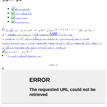
© د چاپ حق - ۲۰۱۰-۲۰۲۲: ټول حقونه خوندي دي.
ګرم
د AMP موبایل
محصولات
-
د سایټ نقشه
-
فیرو مولیبډین
,
د انډیم انګوټ خرڅول
,
د فیرو
وولفرام قیمت
,
د کرومیم فلز قیمت
,
فیرو مولیبډینم
,
,
د فیرو مولیبډینم قیمت سوداګري
برېښنالیک ولېږئ
ویچټ
x