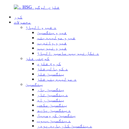
کور
محصولات
د فیرو الیاژ
فیرو ټنګسټن
فیرو مولیبډینم
فیرو وانډیم
فیرو نیوبیم
د نکل نیوبیم ماسټر الیاژ
کوچنی فلز
کروم فلزي
د کوبالټ فلز
ټنګسټن فلز
د مولیبډینم فلز
ټنګسټن
ټنګسټن بار
د ټنګسټن تار
ټنګسټن راډ
ټنګسټن مکعب
د ټنګسټن پاڼه
ټنګسټن کروسیبل
د ټنګسټن ټیوب
د ټنګسټن کاربایډ پوډر