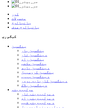
کور
محصولات
ټانټالوم
ټانټالوم هدف
کټګورۍ
ټنګسټن
ټنګسټن بار
د ټنګسټن تار
ټنګسټن راډ
ټنګسټن مکعب
د ټنګسټن پاڼه
ټنګسټن کروسیبل
د ټنګسټن ټیوب
د ټنګسټن کاربایډ پوډر
د ټنګسټن بلاک
مولیبډینم
د مولیبډینم تار
د مولیبډینم راډ
د مولیبډینم شیټ
د مولیبډینم کروسیبل