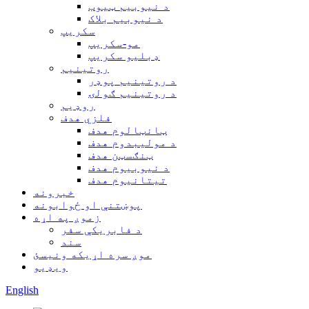
د نیوبیم ټیوب
د نیوبیم بلاک
سکریپ
مو-سکریپ
ډبلیو سکریپ
روتینیم
د روتینیم پوډر
د روتینیم ګولۍ
روډیم
فلزي هدف
ټانټالوم هدف
د مولیبدوم هدف
ټنګسټن هدف
د نیوبیوم هدف
تیتانیوم هدف
خبرونه
پوښتنې او ځوابونه
زموږ په اړه
د فابریکې سفر
سند
موږ سره اړیکه ونیسئ
ویډیو
English