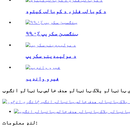
د کوبالټ فلز، د کوبالټ کیتوډ
۹۹.۰٪ ټنګسټن سکریپ
د مولیبډینم سکریپ
فیرو وانډیم
 ټانټالم بلاک ټانټالم هدف خالص ټانټالم انګوټ
لنډ معلومات: