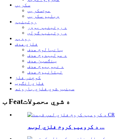
سکریپ
مو-سکریپ
ډبلیو سکریپ
روتینیم
د روتینیم پوډر
د روتینیم ګولۍ
روډیم
فلزي هدف
ټانټالوم هدف
د مولیبدوم هدف
ټنګسټن هدف
د نیوبیوم هدف
تیتانیوم هدف
کوچنی فلز
فلزي انګوټ
سینټر شوي فلزي بارونه
ب Featه شوي محصولات
د کرومیم کروم فلزي لوټه ...