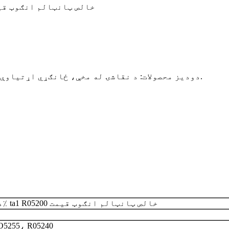
د محصول نوم: د لوړ کثافت لوړ ځواک 99.95٪ ta1 R05200 خالص ټانټالم ا
دودیز محصولات: د نقاشۍ له مخې، ځانګړي اړتیاوې چې د عرضه کوونکي او پیرودونکي لخوا پرې موافقه وشي.
د لوړ کثافت لوړ ځواک 99.95٪ ta1 R05200 خالص ټانټالم انګوټ قیمت
O5255، R05240