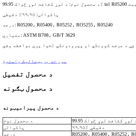
نګوټ قیمت
پاکوالی: ۹۹.۹۵٪ دقیقې
درجه: R05200، R05400، R05252، RO5255، R05240
معیاري: ASTM B708، GB/T 3629
موږ ته بریښنالیک واستوئ
د محصول تفصیل
د محصول ټګونه
د محصول پیرامیټونه
د محصول نوم
۹۹.۹۵٪ دقیقې
پاکوالی
R05200، R05400، R05252، R
درجه